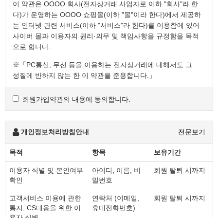
이 약관은 OOOO 회사(전자상거래 사업자로 이하 "회사"라 한
다)가 운영하는 OOOO 쇼핑몰(이하 "몰"이라 한다)에서 제공하
는 인터넷 관련 서비스(이하 "서비스"라 한다)를 이용함에 있어
사이버 몰과 이용자의 권리·의무 및 책임사항을 규정함을 목적
으로 합니다.
※「PC통신, 무선 등을 이용하는 전자상거래에 대해서도 그
성질에 반하지 않는 한 이 약관을 준용합니다.」
회원가입약관의 내용에 동의합니다.
제2조 정의
"몰" 이란 "회사"가 재화 또는 용역(이하 "재화 등" 이라 함)
을 이용자에게 제공하기 위하여 컴퓨터등 정보통신설비를
개인정보처리방침안내
전문보기
이용하여 재화 등을 거래할 수 있도록 설정한 가상의
영업장을 말하며, 아울러 사이버몰을 운영하는 사업자의
목적
항목
보유기간
의미로도 사용합니다.
"이용자"란 "몰"에 접속하여 이 약관에 따라 "몰"이
이용자 식별 및 본인여부
아이디, 이름, 비
회원 탈퇴 시까지
확인
밀번호
제공하는 서비스를 받는 회원 및 비회원을 말합니다.
'회원'이라 함은 “몰”에 회원등록을 한 자로서, 계속적으로
고객서비스 이용에 관한
연락처 (이메일,
회원 탈퇴 시까지
"몰"이 제공하는 서비스를 이용할 수 있는 자를 말합니다.
통지, CS대응을 위한 이
휴대전화번호)
'비회원'이라 함은 회원에 가입하지 않고 "몰"이 제공하는
용자 식별