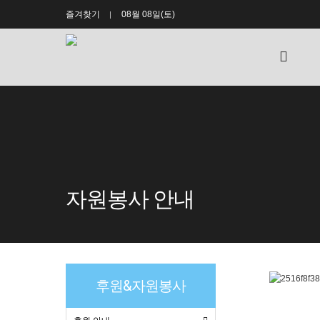
즐겨찾기
08월 08일(토)
홈
으
로
자원봉사 안내
후원&자원봉사