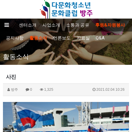
센터소개
사업소개
소통과 공유
후원&자원봉사
공지사항
활동소식
언론보도
자료실
Q&A
활동소식
사진
방주
0
1,325
2021.02.04 10:26