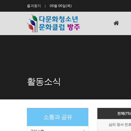
즐겨찾기
08월 06일(목)
홈
으
로
활동소식
전체(75)
소통과 공유
심리 정서 진