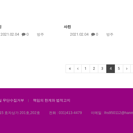
진
사진
2021.02.04
0
2021.02.04
0
방주
방주
1
2
3
4
5
일 무단수집거부
책임의 한계와 법적고지
 효자상가 201호,202호
전화 :
031)413-4479
이메일 :
lhs950112@hanma