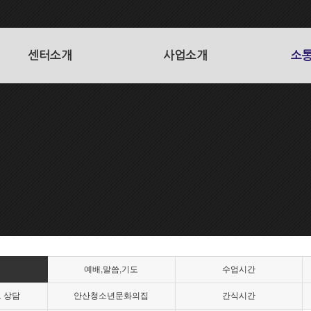
센터소개
사업소개
소통
예배,말씀,기도
수업시간
로 상담
안산청소년문화의집
간식시간