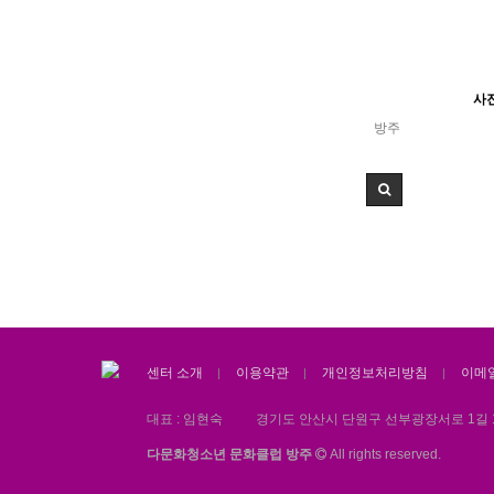
사
방주
센터 소개
이용약관
개인정보처리방침
이메
대표 : 임현숙
경기도 안산시 단원구 선부광장서로 1길 15
다문화청소년 문화클럽 방주
All rights reserved.