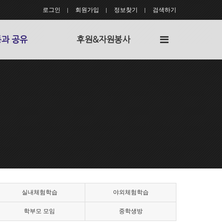
로그인
회원가입
정보찾기
검색하기
전
과 공유
후원&자원봉사
체
메
뉴
실내체험학습
야외체험학습
학부모 모임
중학생방