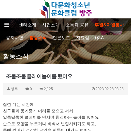
센터소개
사업소개
소통과 공유
후원&자원봉사
공지사항
활동소식
언론보도
자료실
Q&A
활동소식
조물조물 클레이놀이를 했어요
방주
0
2,125
2023.02.28 03:28
잠깐 쉬는 시간에
친구들과 옹기종기 머리를 모으고 서서
알록달록한 클레이를 만지며 창작하는 놀이를 했어요
손으로 모양을 누르거나 비벼서 변형시키기도 하고,
틀에 찍어서 정갈한 모양을 만들어 내기도 했어요