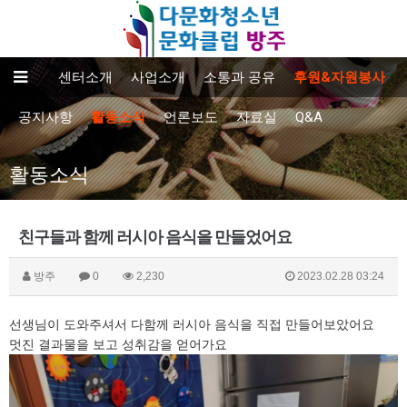
센터소개
사업소개
소통과 공유
후원&자원봉사
공지사항
활동소식
언론보도
자료실
Q&A
활동소식
친구들과 함께 러시아 음식을 만들었어요
방주
0
2,230
2023.02.28 03:24
선생님이 도와주셔서 다함께 러시아 음식을 직접 만들어보았어요
멋진 결과물을 보고 성취감을 얻어가요